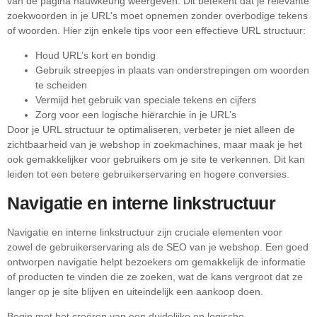
van de pagina nauwkeurig weergeven. Dit betekent dat je relevante
zoekwoorden in je URL’s moet opnemen zonder overbodige tekens
of woorden. Hier zijn enkele tips voor een effectieve URL structuur:
Houd URL’s kort en bondig
Gebruik streepjes in plaats van onderstrepingen om woorden
te scheiden
Vermijd het gebruik van speciale tekens en cijfers
Zorg voor een logische hiërarchie in je URL’s
Door je URL structuur te optimaliseren, verbeter je niet alleen de
zichtbaarheid van je webshop in zoekmachines, maar maak je het
ook gemakkelijker voor gebruikers om je site te verkennen. Dit kan
leiden tot een betere gebruikerservaring en hogere conversies.
Navigatie en interne linkstructuur
Navigatie en interne linkstructuur zijn cruciale elementen voor
zowel de gebruikerservaring als de SEO van je webshop. Een goed
ontworpen navigatie helpt bezoekers om gemakkelijk de informatie
of producten te vinden die ze zoeken, wat de kans vergroot dat ze
langer op je site blijven en uiteindelijk een aankoop doen.
Begin met het creëren van een duidelijke en logische