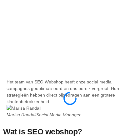
Het team van SEO Webshop heeft onze social media
De
campagnes geoptimaliseerd en ons bereik vergroot. Hun
ong
strategieën hebben direct bijgedragen aan een grotere
zoe
klantenbetrokkenheid.
be
Marisa Randall
Social Media Manager
Ma
Wat is SEO webshop?