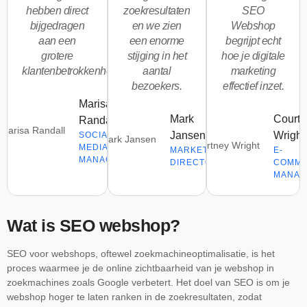
hebben direct
zoekresultaten
SEO
bijgedragen
en we zien
Webshop
aan een
een enorme
begrijpt echt
grotere
stijging in het
hoe je digitale
klantenbetrokkenheid.
aantal
marketing
bezoekers.
effectief inzet.
Marisa
Mark
Courtn
Randall
Jansen
Wright
SOCIAL
MEDIA
MARKETING
E-
MANAGER
DIRECTOR
COMM
MANAG
Wat is SEO webshop?
SEO voor webshops, oftewel zoekmachineoptimalisatie, is het
proces waarmee je de online zichtbaarheid van je webshop in
zoekmachines zoals Google verbetert. Het doel van SEO is om je
webshop hoger te laten ranken in de zoekresultaten, zodat