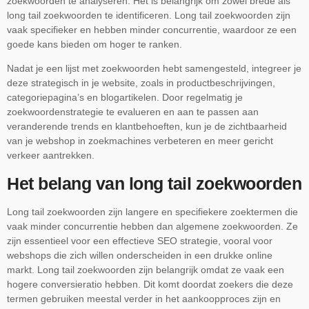
zoekwoorden te analyseren. Het is belangrijk om zowel brede als
long tail zoekwoorden te identificeren. Long tail zoekwoorden zijn
vaak specifieker en hebben minder concurrentie, waardoor ze een
goede kans bieden om hoger te ranken.
Nadat je een lijst met zoekwoorden hebt samengesteld, integreer je
deze strategisch in je website, zoals in productbeschrijvingen,
categoriepagina’s en blogartikelen. Door regelmatig je
zoekwoordenstrategie te evalueren en aan te passen aan
veranderende trends en klantbehoeften, kun je de zichtbaarheid
van je webshop in zoekmachines verbeteren en meer gericht
verkeer aantrekken.
Het belang van long tail zoekwoorden
Long tail zoekwoorden zijn langere en specifiekere zoektermen die
vaak minder concurrentie hebben dan algemene zoekwoorden. Ze
zijn essentieel voor een effectieve SEO strategie, vooral voor
webshops die zich willen onderscheiden in een drukke online
markt. Long tail zoekwoorden zijn belangrijk omdat ze vaak een
hogere conversieratio hebben. Dit komt doordat zoekers die deze
termen gebruiken meestal verder in het aankoopproces zijn en