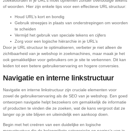
zoekwoorden in je URL’s moet opnemen zonder overbodige tekens
of woorden. Hier zijn enkele tips voor een effectieve URL structuur:
Houd URL’s kort en bondig
Gebruik streepjes in plaats van onderstrepingen om woorden
te scheiden
Vermijd het gebruik van speciale tekens en cijfers
Zorg voor een logische hiërarchie in je URL’s
Door je URL structuur te optimaliseren, verbeter je niet alleen de
zichtbaarheid van je webshop in zoekmachines, maar maak je het
ook gemakkelijker voor gebruikers om je site te verkennen. Dit kan
leiden tot een betere gebruikerservaring en hogere conversies.
Navigatie en interne linkstructuur
Navigatie en interne linkstructuur zijn cruciale elementen voor
zowel de gebruikerservaring als de SEO van je webshop. Een goed
ontworpen navigatie helpt bezoekers om gemakkelijk de informatie
of producten te vinden die ze zoeken, wat de kans vergroot dat ze
langer op je site blijven en uiteindelijk een aankoop doen.
Begin met het creëren van een duidelijke en logische
menustructuur die de belangrijkste categorieën en pagina’s van je