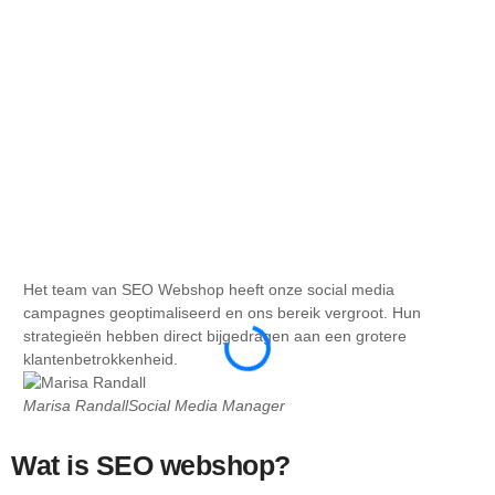
Het team van SEO Webshop heeft onze social media
De
campagnes geoptimaliseerd en ons bereik vergroot. Hun
ong
strategieën hebben direct bijgedragen aan een grotere
zoe
klantenbetrokkenheid.
be
Marisa Randall
Social Media Manager
Ma
Wat is SEO webshop?