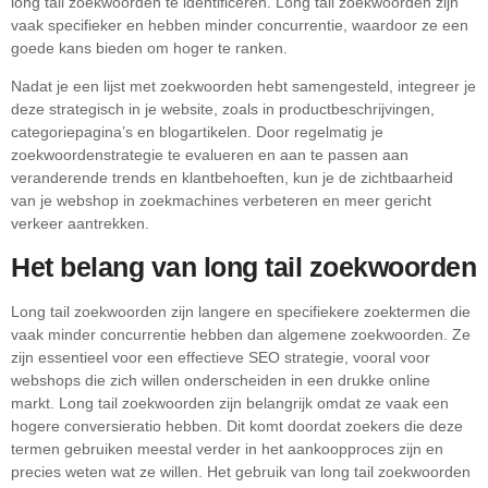
long tail zoekwoorden te identificeren. Long tail zoekwoorden zijn
vaak specifieker en hebben minder concurrentie, waardoor ze een
goede kans bieden om hoger te ranken.
Nadat je een lijst met zoekwoorden hebt samengesteld, integreer je
deze strategisch in je website, zoals in productbeschrijvingen,
categoriepagina’s en blogartikelen. Door regelmatig je
zoekwoordenstrategie te evalueren en aan te passen aan
veranderende trends en klantbehoeften, kun je de zichtbaarheid
van je webshop in zoekmachines verbeteren en meer gericht
verkeer aantrekken.
Het belang van long tail zoekwoorden
Long tail zoekwoorden zijn langere en specifiekere zoektermen die
vaak minder concurrentie hebben dan algemene zoekwoorden. Ze
zijn essentieel voor een effectieve SEO strategie, vooral voor
webshops die zich willen onderscheiden in een drukke online
markt. Long tail zoekwoorden zijn belangrijk omdat ze vaak een
hogere conversieratio hebben. Dit komt doordat zoekers die deze
termen gebruiken meestal verder in het aankoopproces zijn en
precies weten wat ze willen. Het gebruik van long tail zoekwoorden