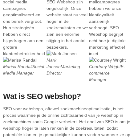
social media
SEO Webshop zijn
mailcampagnes
campagnes
ongelooflijk. Onze
hebben we onze
geoptimaliseerd en
website staat nu veel
klantloyaliteit
ons bereik vergroot.
hoger in de
aanzienlijk
Hun strategieën
zoekresultaten en we
verhoogd. SEO
hebben direct
zien een enorme
Webshop begrijpt
bijgedragen aan een
stijging in het aantal
echt hoe je digitale
grotere
bezoekers.
marketing effectief
klantenbetrokkenheid.
inzet.
Mark
Marisa Randall
Social
Jansen
Marketing
Courtney Wright
E-
Media Manager
Director
commerce
Manager
Wat is SEO webshop?
SEO voor webshops, oftewel zoekmachineoptimalisatie, is het
proces waarmee je de online zichtbaarheid van je webshop in
zoekmachines zoals Google verbetert. Het doel van SEO is om je
webshop hoger te laten ranken in de zoekresultaten, zodat
potentiële klanten je gemakkelijker kunnen vinden wanneer ze op