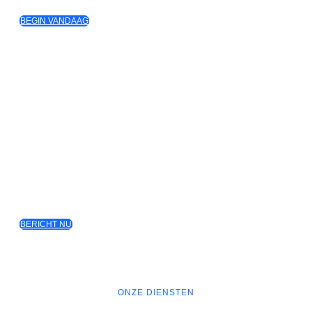
BEGIN VANDAAG
Met passie en expertise helpen wij
bedrijven hun online doelen te
realiseren.
Wij creëren op maat gemaakte digitale strategieën die zorgen
voor zichtbaarheid, meer verkeer en duurzame groei voor uw
bedrijf.
BERICHT NU
ONZE DIENSTEN