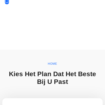
Stap 2: Maatwerk Strategie
Op basis van de analyse ontwikkelen we een op maat gemaakte
strategie die perfect aansluit bij uw doelen en wensen.
Stap 3: Continue Optimalisatie
Na implementatie monitoren we voortdurend de resultaten en
optimaliseren we uw campagnes om de best mogelijke prestaties te
behalen.
HOME
Kies Het Plan Dat Het Beste
Bij U Past