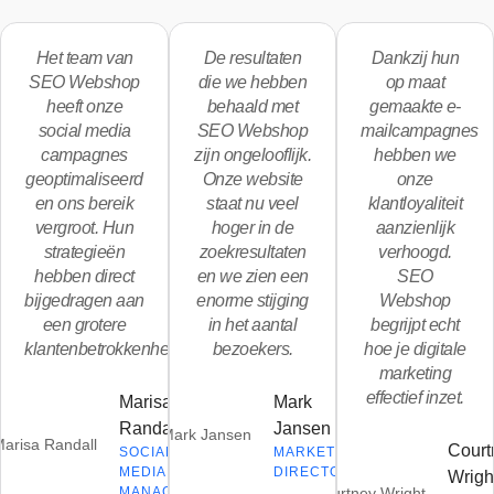
Het team van
De resultaten
Dankzij hun
SEO Webshop
die we hebben
op maat
heeft onze
behaald met
gemaakte e-
social media
SEO Webshop
mailcampagnes
campagnes
zijn ongelooflijk.
hebben we
geoptimaliseerd
Onze website
onze
en ons bereik
staat nu veel
klantloyaliteit
vergroot. Hun
hoger in de
aanzienlijk
strategieën
zoekresultaten
verhoogd.
hebben direct
en we zien een
SEO
bijgedragen aan
enorme stijging
Webshop
een grotere
in het aantal
begrijpt echt
klantenbetrokkenheid.
bezoekers.
hoe je digitale
marketing
effectief inzet.
Marisa
Mark
Randall
Jansen
Court
SOCIAL
MARKETING
MEDIA
DIRECTOR
Wrigh
MANAGER